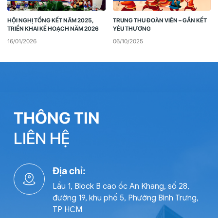
HỘI NGHỊ TỔNG KẾT NĂM 2025,
TRUNG THU ĐOÀN VIÊN – GẮN KẾT
TRIỂN KHAI KẾ HOẠCH NĂM 2026
YÊU THƯƠNG
16/01/2026
06/10/2025
THÔNG TIN
LIÊN HỆ
Địa chỉ:
Lầu 1, Block B cao ốc An Khang, số 28,
đường 19, khu phố 5, Phường Bình Trưng,
TP HCM