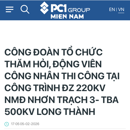
EN
VN
CÔNG ĐOÀN TỔ CHỨC
THĂM HỎI, ĐỘNG VIÊN
CÔNG NHÂN THI CÔNG TẠI
CÔNG TRÌNH ĐZ 220KV
NMĐ NHƠN TRẠCH 3- TBA
500KV LONG THÀNH
17:05 05-02-2026