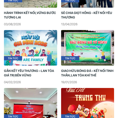
TIN TỨC
TIN TỨC
HÀNH TRÌNH KẾT NỐI, VỮNG BƯỚC
SẺ CHIA GIỌT HỒNG - KẾT NỐI YÊU
TƯƠNG LAI
THƯƠNG
03/08/2026
13/04/2026
TIN TỨC
TIN TỨC
GẮN KẾT YÊU THƯƠNG – LAN TỎA
GIAO HỮU BÓNG ĐÁ – KẾT NỐI TINH
GIÁ TRỊ BỀN VỮNG
THẦN, LAN TỎA KHÍ THẾ
04/02/2026
19/01/2026
TIN TỨC
TIN TỨC