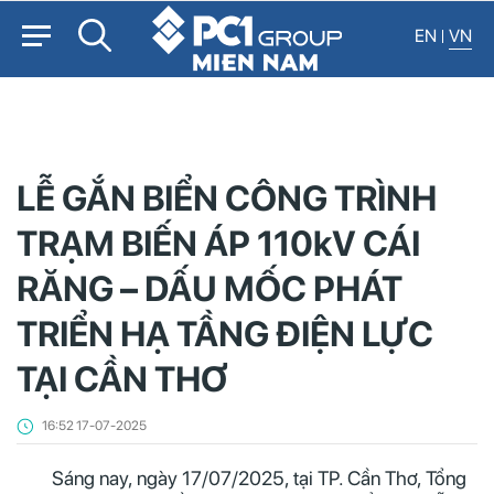
EN
VN
LỄ GẮN BIỂN CÔNG TRÌNH
TRẠM BIẾN ÁP 110kV CÁI
RĂNG – DẤU MỐC PHÁT
TRIỂN HẠ TẦNG ĐIỆN LỰC
TẠI CẦN THƠ
16:52 17-07-2025
Sáng nay, ngày 17/07/2025, tại TP. Cần Thơ, Tổng