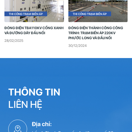
THI CÔNG TRẠM BIẾN ÁP
THI CÔNG TRẠM BIẾN ÁP
ĐÓNG ĐIỆN TBA110KV CỔNG XANH
ĐÓNG ĐIỆN THÀNH CÔNG CÔNG
VÀ ĐƯỜNG DÂY ĐẤU NỐI
TRÌNH: TRẠM BIẾN ÁP 220KV
PHƯỚC LONG VÀ ĐẤU NỐI
28/02/2025
30/12/2024
THÔNG TIN
LIÊN HỆ
Địa chỉ: