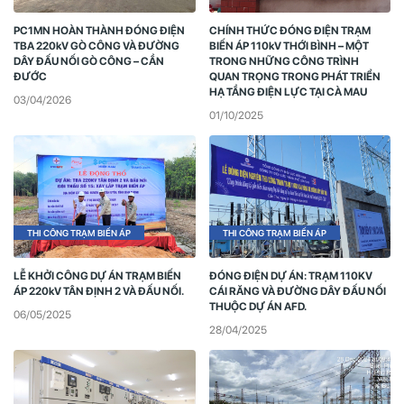
PC1MN HOÀN THÀNH ĐÓNG ĐIỆN
CHÍNH THỨC ĐÓNG ĐIỆN TRẠM
TBA 220kV GÒ CÔNG VÀ ĐƯỜNG
BIẾN ÁP 110kV THỚI BÌNH – MỘT
DÂY ĐẤU NỐI GÒ CÔNG – CẦN
TRONG NHỮNG CÔNG TRÌNH
ĐƯỚC
QUAN TRỌNG TRONG PHÁT TRIỂN
HẠ TẦNG ĐIỆN LỰC TẠI CÀ MAU
03/04/2026
01/10/2025
THI CÔNG TRẠM BIẾN ÁP
THI CÔNG TRẠM BIẾN ÁP
LỄ KHỞI CÔNG DỰ ÁN TRẠM BIẾN
ĐÓNG ĐIỆN DỰ ÁN: TRẠM 110KV
ÁP 220kV TÂN ĐỊNH 2 VÀ ĐẤU NỐI.
CÁI RĂNG VÀ ĐƯỜNG DÂY ĐẤU NỐI
THUỘC DỰ ÁN AFD.
06/05/2025
28/04/2025